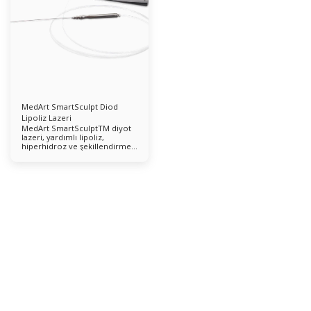
MedArt SmartSculpt Diod
Lipoliz Lazeri
MedArt SmartSculptTM diyot
lazeri, yardımlı lipoliz,
hiperhidroz ve şekillendirme
ve şekillendirmeyi yeniden
tanımlama için yeni, güvenli,
etkili ve verimli tedavi fırsatları
sunar. Kompakt, masa üstü
boyutlu, güvenli ve hassas
SmartSculpt 980 nm sistemi,
yağ hücrelerini eritmek ve
apokrin bezlerini yok etmek
için tasarlanmıştır. MedArt
uzmanları, hızlı bir iyileşme ile
minimal invaziv bir tedavi
prosedürü sunmak için
güvenilir ve taşınabilir bir lazer
sistemi geliştirmek ve üretmek
için tüm bilgi birikimlerini ve
30 yılı aşkın deneyimlerini
kullandılar.